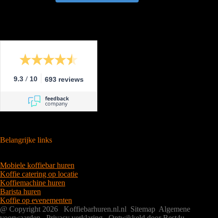
/
9.3
10
693 reviews
Belangrijke links
Mobiele koffiebar huren
Koffie catering op locatie
Koffiemachine huren
Barista huren
Koffie op evenementen
@ Copyright 2026 Koffiebarhuren.nl.nl
Sitemap
Algemene
voorwaarden
Privacy verklaring
Ontwikkeld door Best4u