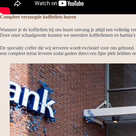
t
i
Compleet verzorgde koffiefiets huren
e
Wanneer je de koffiefiets bij ons huurt ontvang je altijd een volledig v
Door onze schaalgrootte kunnen we meerdere koffiefietsen en barista’s
De specialty coffee die wij serveren wordt exclusief voor ons gebrand
een compleet terras leveren zodat gasten direct een fijne plek hebben o