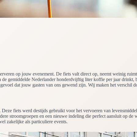
serveren op jouw evenement. De fiets valt direct op, neemt weinig ruim
de gemiddelde Nederlander honderdvijftig liter koffie per jaar drinkt, bl
voel dat jouw gasten van ons gewend zijn. Wij maken het verschil door 
40. Deze fiets werd destijds gebruikt voor het vervoeren van levensmidde
dere stroomgroepen en een nieuwe indeling die perfect aansluit op de wo
el zakelijke als particuliere events.