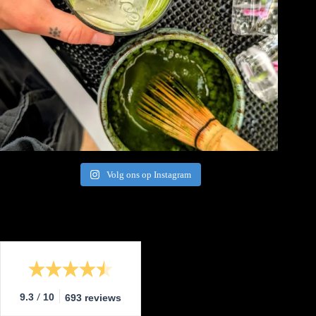
Volg ons op Instagram
/
9.3
10
693 reviews