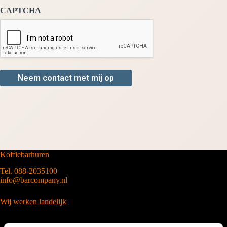
CAPTCHA
Koffiebarhuren
Tel. 088-2035100
info@barcompany.nl
Wij werken landelijk