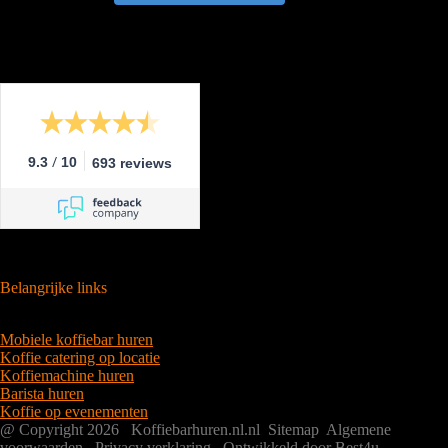
/
9.3
10
693 reviews
Belangrijke links
Mobiele koffiebar huren
Koffie catering op locatie
Koffiemachine huren
Barista huren
Koffie op evenementen
@ Copyright 2026 Koffiebarhuren.nl.nl
Sitemap
Algemene
voorwaarden
Privacy verklaring
Ontwikkeld door Best4u