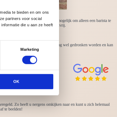
 media te bieden en om ons
ze partners voor social
oor barman of barvrouw. Het is ook mogelijk om alleen een barista te
nformatie die u aan ze heeft
eiding afgerond en is uitermate gastvrij.
op koffie kan op elk moment van de dag wel gedronken worden en kan
Marketing
OK
geregeld. Zo heeft u nergens omkijken naar en kunt u zich helemaal
af te beelden!