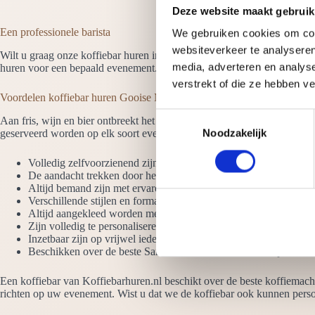
Deze website maakt gebruik
Een professionele barista
We gebruiken cookies om cont
websiteverkeer te analyseren
Wilt u graag onze koffiebar huren in Gooise Meren dan is er altijd min
media, adverteren en analys
huren voor een bepaald evenement. Hij of zij heet de gasten welkom en n
verstrekt of die ze hebben v
Voordelen koffiebar huren Gooise Meren
T
Aan fris, wijn en bier ontbreekt het meestal niet op een evenement, 
geserveerd worden op elk soort evenement. Waarom onze koffiebars h
Noodzakelijk
o
e
Volledig zelfvoorzienend zijn. We hebben alleen een stroompunt
s
De aandacht trekken door het hoogglans design en de LED verli
t
Altijd bemand zijn met ervaren barista’s die raad weten met latte 
Verschillende stijlen en formaten hebben. Bekijk ook de koffie we
e
Altijd aangekleed worden met vazen koffiebonen
m
Zijn volledig te personaliseren met jouw logo
m
Inzetbaar zijn op vrijwel iedere plek, zowel binnen als buiten
Beschikken over de beste San Remo-koffiemolens en espressom
i
n
Een koffiebar van Koffiebarhuren.nl beschikt over de beste koffiemachi
g
richten op uw evenement. Wist u dat we de koffiebar ook kunnen perso
s