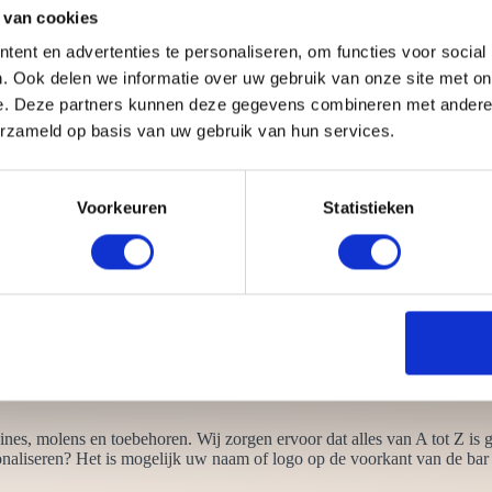
 van cookies
ent en advertenties te personaliseren, om functies voor social
. Ook delen we informatie over uw gebruik van onze site met on
imaal één barista die meegaat. Een barista is een Italiaanse benaming v
e. Deze partners kunnen deze gegevens combineren met andere i
eemt alle zorgen uit handen. Iedere barista heeft een professionele opl
erzameld op basis van uw gebruik van hun services.
maar vaak lusten mensen ook wel een warm kopje koffie. Een lekkere k
uren? Omdat ze:
Voorkeuren
Statistieken
 nodig
chting
art
rkbank, koffiefiets en koffie tuk tuk
achines
nes, molens en toebehoren. Wij zorgen ervoor dat alles van A tot Z is 
naliseren? Het is mogelijk uw naam of logo op de voorkant van de bar 