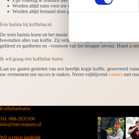
Zijn volledig te branden met uw logo en/of boodschap
s
Worden altijd ruim voor uw evenement opgebouwd
t
Worden altijd bemand door gecertificeerde en gastvrije barista’s
e
Een barista bij koffiebar.nl
m
m
De term barista komt uit het mooie Italië, de letterlijke vertaling is b
i
bovendien alles van koffie. Zij vertellen uw gasten graag over de herk
gekleed en gastheren en –vrouwen van het hoogste niveau. Huurt u e
n
g
Ik wil graag een koffiebar huren
s
Laat uw gasten genieten van een heerlijk kopje koffie, geserveerd vanu
s
uw evenement een succes te maken. Neem vrijblijvend
contact
met ons
e
l
e
c
t
Koffiebarhuren
i
Tel. 088-2035100
e
info@barcompany.nl
Wij werken landelijk