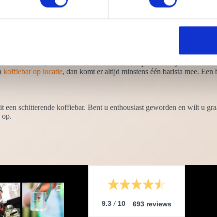
arman (of –vrouw). Onze baristi zijn veel meer dan barman of koffieschen
omst van bonen, diverse schenktechnieken en op welke wijze de smaak va
en
koffiebar op locatie
, dan komt er altijd minstens één barista mee. Een 
it een schitterende koffiebar. Bent u enthousiast geworden en wilt u gr
 op.
/
9.3
10
693 reviews