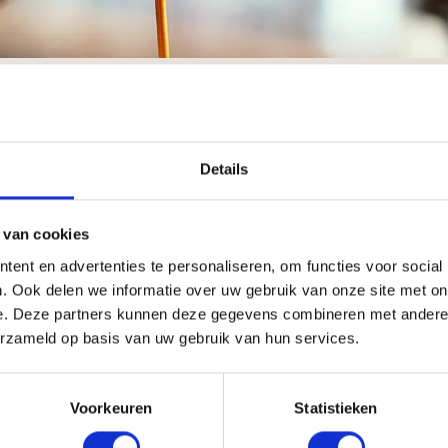
Details
 van cookies
r dan voor om een
koffiebar
te
huren
nabij
Eindhoven
. Geen evenement
oogglans in de kleuren zwart en wit: het kan allemaal. Onze bars zijn e
ent en advertenties te personaliseren, om functies voor social
. Ook delen we informatie over uw gebruik van onze site met on
e. Deze partners kunnen deze gegevens combineren met andere i
oont u aan dat u het belangrijk vindt om uw gasten te voorzien van kwali
erzameld op basis van uw gebruik van hun services.
Voorkeuren
Statistieken
 stroom nodig
liteit