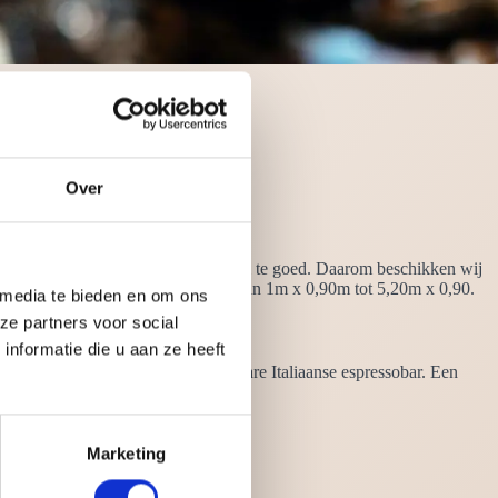
Over
 is hetzelfde, dat weten wij maar al te goed. Daarom beschikken wij
r in vier verschillende afmetingen, van 1m x 0,90m tot 5,20m x 0,90.
 media te bieden en om ons
ze partners voor social
nformatie die u aan ze heeft
tatief goede koffie, zoals in een ware Italiaanse espressobar. Een
Marketing