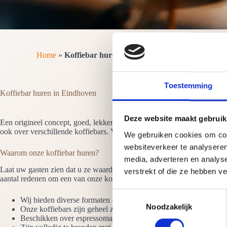
Home
»
Koffiebar huren in Eindhoven
Toestemming
Koffiebar huren in Eindhoven
Deze website maakt gebruik
Een origineel concept, goed, lekker en een publiekstrekker? Kiest u e
ook over verschillende koffiebars. Van robuust steigerhout of elegant h
We gebruiken cookies om cont
websiteverkeer te analyseren
Waarom onze koffiebar huren?
media, adverteren en analys
Laat uw gasten zien dat u ze waardeert. Door een
koffiebar
te
huren
t
verstrekt of die ze hebben v
aantal redenen om een van onze koffiebars te huren:
T
Wij bieden diverse formaten en stijlen koffiebars
Noodzakelijk
o
Onze koffiebars zijn geheel zelfvoorzienend. Wij hebben alleen
Beschikken over espressomachines en molens van de hoogste kwa
e