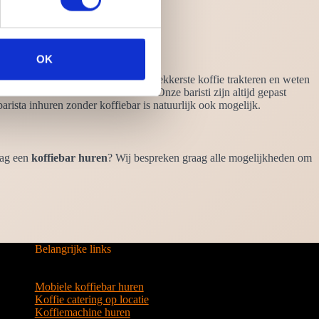
OK
ker. Ze zullen uw gasten op de allerlekkerste koffie trakteren en weten
n koffiebonen te beïnvloeden is. Onze baristi zijn altijd gepast
barista inhuren zonder koffiebar is natuurlijk ook mogelijk.
aag een
koffiebar huren
? Wij bespreken graag alle mogelijkheden om
Belangrijke links
Mobiele koffiebar huren
Koffie catering op locatie
Koffiemachine huren