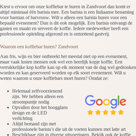
Kiest u ervoor om onze koffiebar te huren in Zandvoort dan komt er
altijd minimaal één barista mee. Een barista is een Italiaanse benaming
voor barman of barvrouw. Wilt u alleen een barista huren voor een
bepaald evenement? Dan is dit ook mogelijk. Een barista ontvangt de
gasten en maakt en serveert de koffie. Iedere medewerker heeft een
professionele opleiding afgerond en is ontzettend gastvrij.
Waarom een koffiebar huren? Zandvoort
Aan fris, wijn en bier ontbreekt het meestal niet op een evenement,
maar vaak lusten mensen ook wel een heerlijk kopje koffie. Een
verrukkelijke kop koffie kan op elk moment van de dag wel gedronken
worden en kan geserveerd worden op elk soort evenement. Wilt u
weten waarom u onze koffiebars moet huren? Omdat ze:
Helemaal zelfvoorzienend
zijn. We hebben alleen een
stroompuntje nodig
Opvallen door het hoogglans
design en de LED
verlichting
Altijd bemand zijn met
professionele barista’s die uit de voeten kunnen met latte art
Beschikbaar zijn in diverse uitvoeringen. Bekijk ook de koffie