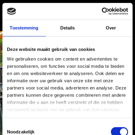
Toestemming
Details
Over
Deze website maakt gebruik van cookies
We gebruiken cookies om content en advertenties te
personaliseren, om functies voor social media te bieden
en om ons websiteverkeer te analyseren. Ook delen we
informatie over uw gebruik van onze site met onze
partners voor social media, adverteren en analyse. Deze
partners kunnen deze gegevens combineren met andere
informatie die u aan ze heeft verstrekt of die ze hebben
verzameld op basis van uw gebruik van hun services.
T
Noodzakelijk
o