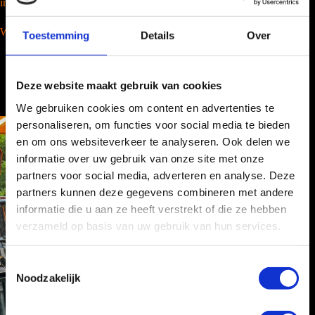
info@barcompany.nl
Wij werken landelijk
Toestemming
Details
Over
Deze website maakt gebruik van cookies
We gebruiken cookies om content en advertenties te
personaliseren, om functies voor social media te bieden
en om ons websiteverkeer te analyseren. Ook delen we
informatie over uw gebruik van onze site met onze
partners voor social media, adverteren en analyse. Deze
partners kunnen deze gegevens combineren met andere
informatie die u aan ze heeft verstrekt of die ze hebben
verzameld op basis van uw gebruik van hun services.
T
Noodzakelijk
o
e
s