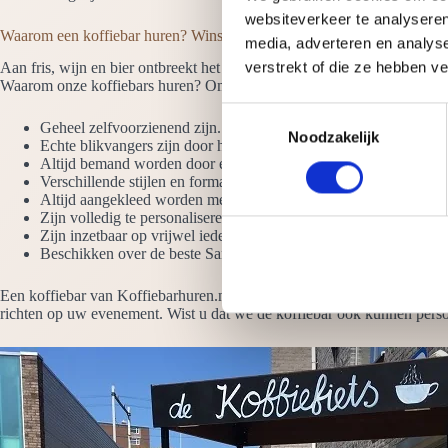
websiteverkeer te analyseren
Waarom een koffiebar huren? Winsum
media, adverteren en analys
verstrekt of die ze hebben v
Aan fris, wijn en bier ontbreekt het meestal niet op een evenement, ma
Waarom onze koffiebars huren? Omdat ze:
T
Geheel zelfvoorzienend zijn. Het enige wat we moeten hebben is
Noodzakelijk
o
Echte blikvangers zijn door het hoogglans ontwerp en de LED-ve
e
Altijd bemand worden door ervaren barista’s die latte art beheer
Verschillende stijlen en formaten hebben. Denk aan de koffie wer
s
Altijd aangekleed worden met vazen koffiebonen
t
Zijn volledig te personaliseren met jouw logo
e
Zijn inzetbaar op vrijwel iedere plek
Beschikken over de beste San Remo-koffiemolens en espressom
m
m
Een koffiebar van Koffiebarhuren.nl beschikt over de beste koffiemachi
i
richten op uw evenement. Wist u dat we de koffiebar ook kunnen person
n
g
s
s
e