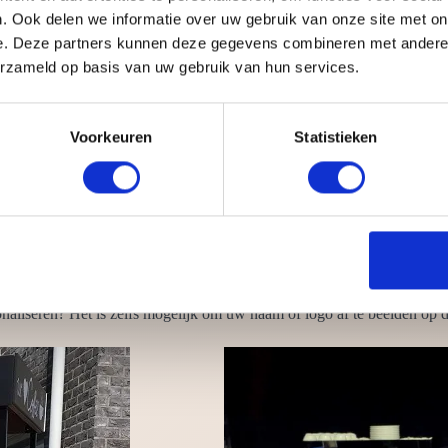
. Ook delen we informatie over uw gebruik van onze site met on
e. Deze partners kunnen deze gegevens combineren met andere i
erzameld op basis van uw gebruik van hun services.
ar koffie is ook van belang. Dit geliefde drankje kan op ieder moment 
 een stroompuntje.
Voorkeuren
Statistieken
rlichting
sen
kbank, koffiefiets en de koffie tuk tuk
achines
nes, molens en toebehoren. Wij zorgen ervoor dat alles van A tot Z is 
aliseren? Het is zelfs mogelijk om uw naam of logo af te beelden op d