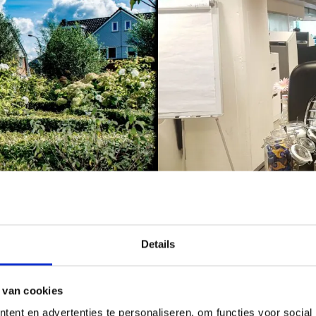
Details
 van cookies
één barista die meegaat. Dit is de Italiaanse term voor barman of barvr
de koffie. Iedere barista heeft een diploma op zak en is altijd heel erg 
ent en advertenties te personaliseren, om functies voor social