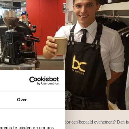
Over
ouw. Wilt u alleen een barista huren voor een bepaald evenement? Dan is
gastvrij.
 media te bieden en om ons