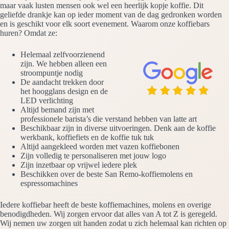
maar vaak lusten mensen ook wel een heerlijk kopje koffie. Dit
geliefde drankje kan op ieder moment van de dag gedronken worden
en is geschikt voor elk soort evenement. Waarom onze koffiebars
huren? Omdat ze:
Helemaal zelfvoorzienend
zijn. We hebben alleen een
stroompuntje nodig
De aandacht trekken door
het hoogglans design en de
LED verlichting
Altijd bemand zijn met
professionele barista’s die verstand hebben van latte art
Beschikbaar zijn in diverse uitvoeringen. Denk aan de koffie
werkbank, koffiefiets en de koffie tuk tuk
Altijd aangekleed worden met vazen koffiebonen
Zijn volledig te personaliseren met jouw logo
Zijn inzetbaar op vrijwel iedere plek
Beschikken over de beste San Remo-koffiemolens en
espressomachines
Iedere koffiebar heeft de beste koffiemachines, molens en overige
benodigdheden. Wij zorgen ervoor dat alles van A tot Z is geregeld.
Wij nemen uw zorgen uit handen zodat u zich helemaal kan richten op