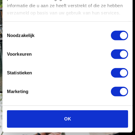
informatie die u aan ze heeft verstrekt of die ze hebben
verzameld op basis van uw gebruik van hun services.
T
Noodzakelijk
o
e
s
Voorkeuren
t
e
m
Statistieken
m
i
Marketing
n
g
s
s
OK
e
l