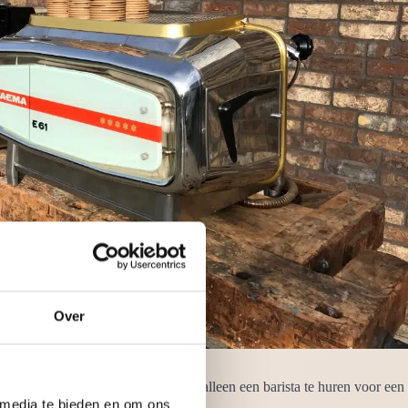
Over
 barvrouw. Het is ook mogelijk om alleen een barista te huren voor een
lgd en is uitermate gastvrij.
 media te bieden en om ons