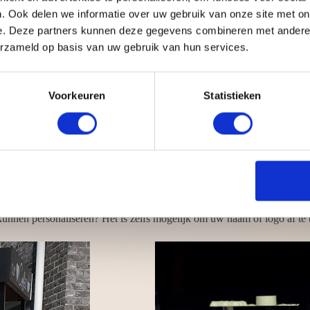
. Ook delen we informatie over uw gebruik van onze site met on
e. Deze partners kunnen deze gegevens combineren met andere i
erzameld op basis van uw gebruik van hun services.
maar koffie mag eigenlijk ook niet ontbreken. Een lekkere kop koffie 
t ze:
s een stroompunt.
Voorkeuren
Statistieken
eheersen
rkbank, koffiefiets en koffie tuk tuk
achines
ens en overige benodigdheden. Wij zorgen ervoor dat alles van A tot Z 
 kunnen personaliseren? Het is zelfs mogelijk om uw naam of logo af te