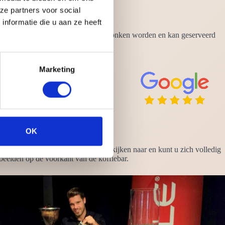
ze partners voor social
nformatie die u aan ze heeft
kan op elk moment van de dag wel gedronken worden en kan geserveerd
Marketing
OK
is geregeld. Zo heeft u nergens omkijken naar en kunt u zich volledig
 beelden op de voorkant van de koffiebar.