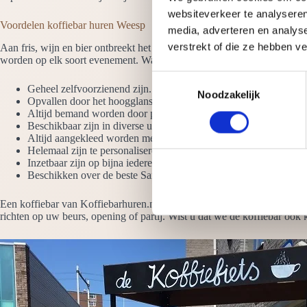
websiteverkeer te analyseren
Voordelen koffiebar huren Weesp
media, adverteren en analys
verstrekt of die ze hebben v
Aan fris, wijn en bier ontbreekt het meestal niet op een evenement, 
worden op elk soort evenement. Waarom onze koffiebars huren? Omda
T
Geheel zelfvoorzienend zijn. Het enige wat we moeten hebben i
Noodzakelijk
o
Opvallen door het hoogglans design en de LED verlichting
e
Altijd bemand worden door professionele barista’s die latte art b
Beschikbaar zijn in diverse uitvoeringen. Bekijk ook de koffie we
s
Altijd aangekleed worden met vazen koffiebonen
t
Helemaal zijn te personaliseren met jouw logo
e
Inzetbaar zijn op bijna iedere locatie, zowel binnen als buiten
Beschikken over de beste San Remo-koffiemolens en espressom
m
m
Een koffiebar van Koffiebarhuren.nl heeft de beste koffiemachines, mol
i
richten op uw beurs, opening of partij. Wist u dat we de koffiebar ook
n
g
s
s
e