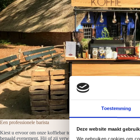
Toestemming
Een professionele barista
Deze website maakt gebruik
Kiest u ervoor om onze koffiebar te huren in Weesp dan komt er altijd 
bepaald evenement. Hij of zij verwelkomt de gasten en neemt alle zorge
We gebruiken cookies om cont