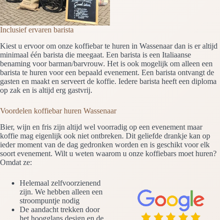
Inclusief ervaren barista
Kiest u ervoor om onze koffiebar te huren in Wassenaar dan is er altijd
minimaal één barista die meegaat. Een barista is een Italiaanse
benaming voor barman/barvrouw. Het is ook mogelijk om alleen een
barista te huren voor een bepaald evenement. Een barista ontvangt de
gasten en maakt en serveert de koffie. Iedere barista heeft een diploma
op zak en is altijd erg gastvrij.
Voordelen koffiebar huren Wassenaar
Bier, wijn en fris zijn altijd wel voorradig op een evenement maar
koffie mag eigenlijk ook niet ontbreken. Dit geliefde drankje kan op
ieder moment van de dag gedronken worden en is geschikt voor elk
soort evenement. Wilt u weten waarom u onze koffiebars moet huren?
Omdat ze:
Helemaal zelfvoorzienend
zijn. We hebben alleen een
stroompuntje nodig
De aandacht trekken door
het hoogglans design en de