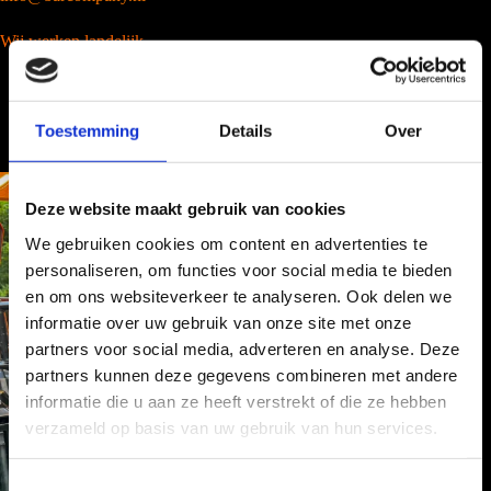
Wij werken landelijk
Toestemming
Details
Over
Deze website maakt gebruik van cookies
We gebruiken cookies om content en advertenties te
personaliseren, om functies voor social media te bieden
en om ons websiteverkeer te analyseren. Ook delen we
informatie over uw gebruik van onze site met onze
partners voor social media, adverteren en analyse. Deze
partners kunnen deze gegevens combineren met andere
informatie die u aan ze heeft verstrekt of die ze hebben
verzameld op basis van uw gebruik van hun services.
T