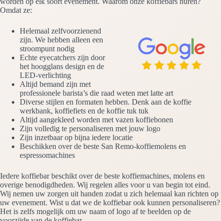
worden op elk soort evenement. Waarom onze koffiebars huren?
Omdat ze:
Helemaal zelfvoorzienend
zijn. We hebben alleen een
stroompunt nodig
Echte eyecatchers zijn door
het hoogglans design en de
LED-verlichting
Altijd bemand zijn met
professionele barista’s die raad weten met latte art
Diverse stijlen en formaten hebben. Denk aan de koffie
werkbank, koffiefiets en de koffie tuk tuk
Altijd aangekleed worden met vazen koffiebonen
Zijn volledig te personaliseren met jouw logo
Zijn inzetbaar op bijna iedere locatie
Beschikken over de beste San Remo-koffiemolens en
espressomachines
Iedere koffiebar beschikt over de beste koffiemachines, molens en
overige benodigdheden. Wij regelen alles voor u van begin tot eind.
Wij nemen uw zorgen uit handen zodat u zich helemaal kan richten op
uw evenement. Wist u dat we de koffiebar ook kunnen personaliseren?
Het is zelfs mogelijk om uw naam of logo af te beelden op de
voorzijde van de koffiebar.