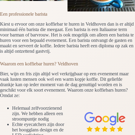
Een professionele barista
Kiest u ervoor om onze koffiebar te huren in Veldhoven dan is er altijd
minimaal één barista die meegaat. Een barista is een Italiaanse term
voor barman of barvrouw. Het is ook mogelijk om alleen een barista te
huren voor een bepaald evenement. Een barista ontvangt de gasten en
maakt en serveert de koffie. Iedere barista heeft een diploma op zak en
is altijd ontzettend gastvrij.
Waarom een koffiebar huren? Veldhoven
Bier, wijn en fris zijn altijd wel verkrijgbaar op een evenement maar
vaak lusten mensen ook wel een warm kopje koffie. Dit geliefde
drankje kan op ieder moment van de dag genuttigd worden en is
geschikt voor elk soort evenement. Waarom onze koffiebars huren?
Omdat ze:
Helemaal zelfvoorzienend
zijn. We hebben alleen een
stroompuntje nodig
Echte eyecatchers zijn door
het hoogglans design en de