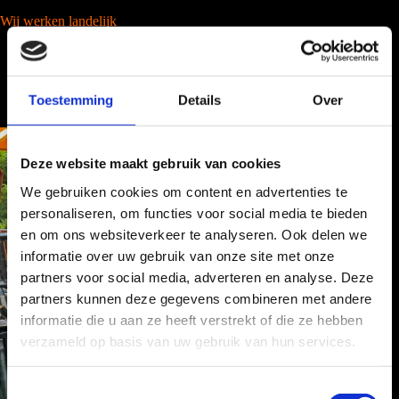
Wij werken landelijk
Toestemming
Details
Over
Deze website maakt gebruik van cookies
We gebruiken cookies om content en advertenties te
personaliseren, om functies voor social media te bieden
en om ons websiteverkeer te analyseren. Ook delen we
informatie over uw gebruik van onze site met onze
partners voor social media, adverteren en analyse. Deze
partners kunnen deze gegevens combineren met andere
informatie die u aan ze heeft verstrekt of die ze hebben
verzameld op basis van uw gebruik van hun services.
T