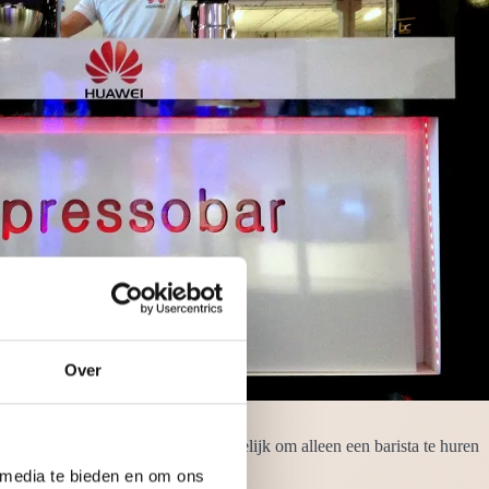
Over
barman of barvrouw. Het is ook mogelijk om alleen een barista te huren
ijd ontzettend gastvrij.
 media te bieden en om ons