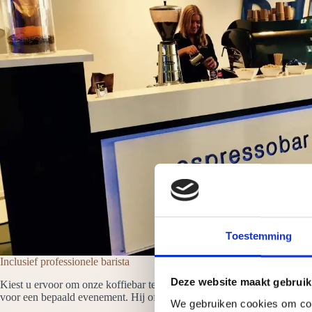
Toestemming
Inclusief professionele barista
Deze website maakt gebruik
Kiest u ervoor om onze koffiebar te huren in Veenendaal dan komt er al
voor een bepaald evenement. Hij of zij heet de gasten welkom en neemt a
We gebruiken cookies om cont