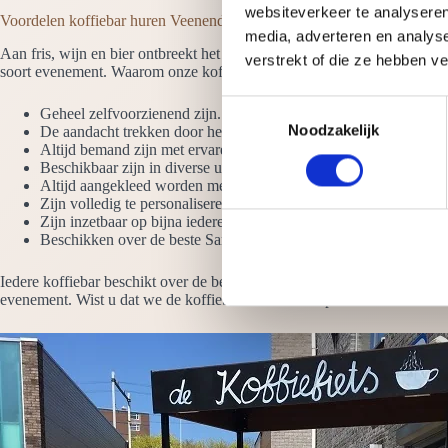
websiteverkeer te analyseren
Voordelen koffiebar huren Veenendaal
media, adverteren en analys
Aan fris, wijn en bier ontbreekt het meestal niet op een evenement, ma
verstrekt of die ze hebben v
soort evenement. Waarom onze koffiebars huren? Omdat ze:
T
Geheel zelfvoorzienend zijn. Het enige wat we moeten hebben i
Noodzakelijk
o
De aandacht trekken door het hoogglans design en de LED verli
Altijd bemand zijn met ervaren barista’s die uit de voeten kunnen 
e
Beschikbaar zijn in diverse uitvoeringen. Bekijk ook de koffie we
s
Altijd aangekleed worden met vazen koffiebonen
t
Zijn volledig te personaliseren met jouw logo
Zijn inzetbaar op bijna iedere plek
e
Beschikken over de beste San Remo-koffiemolens en espressom
m
m
Iedere koffiebar beschikt over de beste koffiemachines, molens en ove
i
evenement. Wist u dat we de koffiebar ook kunnen personaliseren? Het 
n
g
s
s
e
l