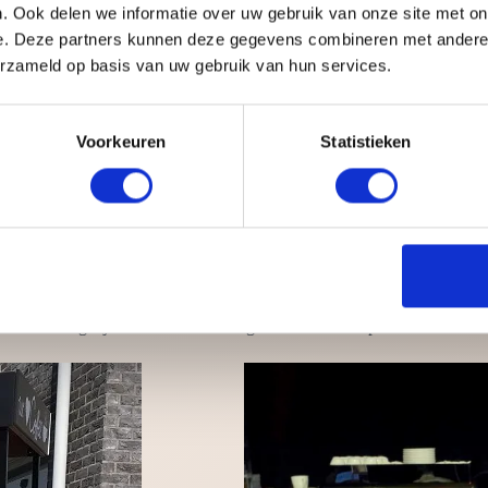
. Ook delen we informatie over uw gebruik van onze site met on
e. Deze partners kunnen deze gegevens combineren met andere i
ar koffie mag eigenlijk ook niet ontbreken. Dit geliefde drankje kan o
erzameld op basis van uw gebruik van hun services.
s een stroompunt.
Voorkeuren
Statistieken
chting
met latte art
rkbank, koffiefiets en koffie tuk tuk
achines
rige benodigdheden. Wij regelen alles voor u van begin tot eind. Wij 
is zelfs mogelijk om uw naam of logo af te beelden op de voorkant van