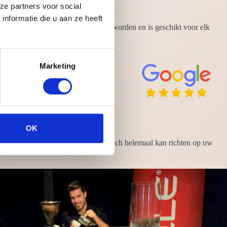
ze partners voor social
nformatie die u aan ze heeft
p ieder moment van de dag genuttigd worden en is geschikt voor elk
Marketing
OK
nemen uw zorgen uit handen zodat u zich helemaal kan richten op uw
 de bar.