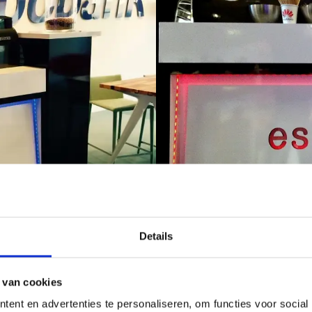
Details
 van cookies
tijd minimaal één barista mee. Een barista is een Italiaanse term voor 
lle zorgen uit handen. Iedere barista heeft een diploma op zak en is alt
ent en advertenties te personaliseren, om functies voor social