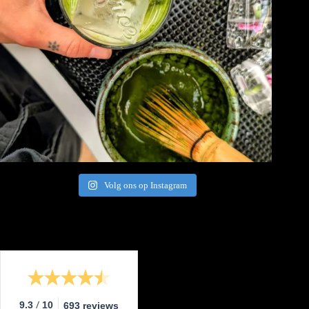
Volg ons op Instagram
/
9.3
10
693 reviews