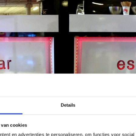
Details
 van cookies
imaal één barista die meegaat. Dit is de Italiaanse benaming voor barma
de koffie. Iedere medewerker heeft een professionele opleiding afgerond
ent en advertenties te personaliseren, om functies voor social