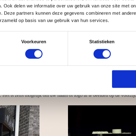
. Ook delen we informatie over uw gebruik van onze site met on
e. Deze partners kunnen deze gegevens combineren met andere i
erzameld op basis van uw gebruik van hun services.
aar koffie mag eigenlijk ook niet ontbreken. Dit populaire drankje kan
t nodig
Voorkeuren
Statistieken
rlichting
latte art
rkbank, koffiefiets en koffie tuk tuk
ige benodigdheden. Wij zorgen ervoor dat alles van A tot Z is geregeld
Het is zelfs mogelijk om uw naam of logo af te beelden op de voorzijd