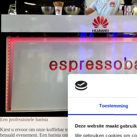
Toestemming
Een professionele barista
Deze website maakt gebruik
Kiest u ervoor om onze koffiebar te huren in Texel dan is er altijd min
bepaald evenement. Een barista ontvangt de gasten en maakt en serveert 
We gebruiken cookies om cont