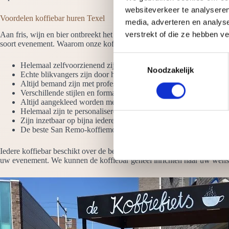
websiteverkeer te analyseren
Voordelen koffiebar huren Texel
media, adverteren en analys
verstrekt of die ze hebben v
Aan fris, wijn en bier ontbreekt het meestal niet op een evenement, m
soort evenement. Waarom onze koffiebars huren? Omdat ze:
T
Helemaal zelfvoorzienend zijn. We hebben alleen een stroompun
Noodzakelijk
o
Echte blikvangers zijn door het hoogglans ontwerp en de LED-ve
e
Altijd bemand zijn met professionele barista’s die raad weten met 
Verschillende stijlen en formaten hebben. Bekijk ook de koffie we
s
Altijd aangekleed worden met vazen koffiebonen
t
Helemaal zijn te personaliseren met jouw logo
e
Zijn inzetbaar op bijna iedere locatie
De beste San Remo-koffiemolens en espressomachines hebben
m
m
Iedere koffiebar beschikt over de beste koffiemachines, molens en over
i
uw evenement. We kunnen de koffiebar geheel inrichten naar uw wens. 
n
g
s
s
e