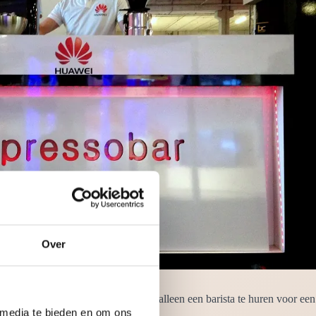
Over
n/barvrouw. Het is ook mogelijk om alleen een barista te huren voor een
 en is uiterst gastvrij.
 media te bieden en om ons