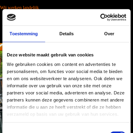
Wij werken landelijk
Toestemming
Details
Over
Deze website maakt gebruik van cookies
We gebruiken cookies om content en advertenties te
personaliseren, om functies voor social media te bieden
en om ons websiteverkeer te analyseren. Ook delen we
informatie over uw gebruik van onze site met onze
partners voor social media, adverteren en analyse. Deze
partners kunnen deze gegevens combineren met andere
informatie die u aan ze heeft verstrekt of die ze hebben
verzameld op basis van uw gebruik van hun services.
T