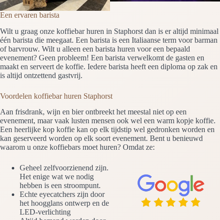
Een ervaren barista
Wilt u graag onze koffiebar huren in Staphorst dan is er altijd minimaal
één barista die meegaat. Een barista is een Italiaanse term voor barman
of barvrouw. Wilt u alleen een barista huren voor een bepaald
evenement? Geen probleem! Een barista verwelkomt de gasten en
maakt en serveert de koffie. Iedere barista heeft een diploma op zak en
is altijd ontzettend gastvrij.
Voordelen koffiebar huren Staphorst
Aan frisdrank, wijn en bier ontbreekt het meestal niet op een
evenement, maar vaak lusten mensen ook wel een warm kopje koffie.
Een heerlijke kop koffie kan op elk tijdstip wel gedronken worden en
kan geserveerd worden op elk soort evenement. Bent u benieuwd
waarom u onze koffiebars moet huren? Omdat ze:
Geheel zelfvoorzienend zijn.
Het enige wat we nodig
hebben is een stroompunt.
Echte eyecatchers zijn door
het hoogglans ontwerp en de
LED-verlichting