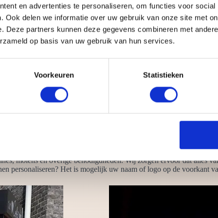
imaal één barista mee. Een barista is een Italiaanse term voor barman o
ent en advertenties te personaliseren, om functies voor social
 koffie. Iedere barista heeft een diploma op zak en is altijd uitermate 
. Ook delen we informatie over uw gebruik van onze site met on
e. Deze partners kunnen deze gegevens combineren met andere i
erzameld op basis van uw gebruik van hun services.
ar koffie mag eigenlijk ook niet ontbreken. Een verrukkelijke kop koff
oet huren? Omdat ze:
Voorkeuren
Statistieken
een stroompuntje.
rlichting
latte art
kbank, koffiefiets en de koffie tuk tuk
achines
ines, molens en overige benodigdheden. Wij zorgen ervoor dat alles van
en personaliseren? Het is mogelijk uw naam of logo op de voorkant van