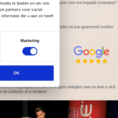
f barvrouw. Wilt u alleen een barista huren voor een bepaald evenement?
 media te bieden en om ons
gastvrij.
ze partners voor social
nformatie die u aan ze heeft
ie kan op elk tijdstip wel gedronken worden en kan geserveerd worden
Marketing
OK
 A tot Z is geregeld. Zo heeft u nergens omkijken naar en kunt u zich
 de koffiebar af te beelden!