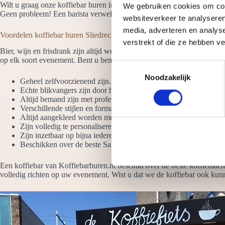
Wilt u graag onze koffiebar huren in Sliedrecht dan komt er altijd min
We gebruiken cookies om cont
Geen probleem! Een barista verwelkomt de gasten en maakt en serveert de
websiteverkeer te analyseren
media, adverteren en analys
Voordelen koffiebar huren Sliedrecht
verstrekt of die ze hebben v
Bier, wijn en frisdrank zijn altijd wel voorradig op een evenement ma
op elk soort evenement. Bent u benieuwd waarom u onze koffiebars m
T
Noodzakelijk
o
Geheel zelfvoorzienend zijn. Het enige wat we nodig hebben is 
e
Echte blikvangers zijn door het hoogglans ontwerp en de LED-ve
Altijd bemand zijn met professionele barista’s die raad weten met 
s
Verschillende stijlen en formaten hebben. Denk aan de koffie wer
t
Altijd aangekleed worden met vazen koffiebonen
e
Zijn volledig te personaliseren met jouw logo
Zijn inzetbaar op bijna iedere plek
m
Beschikken over de beste San Remo-koffiemolens en espressom
m
i
Een koffiebar van Koffiebarhuren.nl beschikt over de beste koffiemach
n
volledig richten op uw evenement. Wist u dat we de koffiebar ook kunn
g
s
s
e