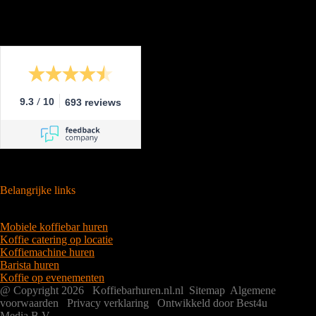
/
9.3
10
693 reviews
Belangrijke links
Mobiele koffiebar huren
Koffie catering op locatie
Koffiemachine huren
Barista huren
Koffie op evenementen
@ Copyright 2026 Koffiebarhuren.nl.nl
Sitemap
Algemene
voorwaarden
Privacy verklaring
Ontwikkeld door Best4u
Media B.V.