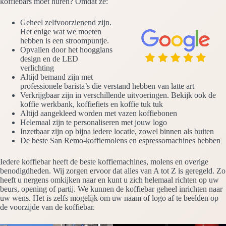
koffiebars moet huren? Omdat ze:
Geheel zelfvoorzienend zijn.
Het enige wat we moeten
hebben is een stroompuntje.
Opvallen door het hoogglans
design en de LED
verlichting
Altijd bemand zijn met
professionele barista’s die verstand hebben van latte art
Verkrijgbaar zijn in verschillende uitvoeringen. Bekijk ook de
koffie werkbank, koffiefiets en koffie tuk tuk
Altijd aangekleed worden met vazen koffiebonen
Helemaal zijn te personaliseren met jouw logo
Inzetbaar zijn op bijna iedere locatie, zowel binnen als buiten
De beste San Remo-koffiemolens en espressomachines hebben
Iedere koffiebar heeft de beste koffiemachines, molens en overige
benodigdheden. Wij zorgen ervoor dat alles van A tot Z is geregeld. Zo
heeft u nergens omkijken naar en kunt u zich helemaal richten op uw
beurs, opening of partij. We kunnen de koffiebar geheel inrichten naar
uw wens. Het is zelfs mogelijk om uw naam of logo af te beelden op
de voorzijde van de koffiebar.