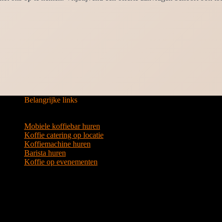
Belangrijke links
Mobiele koffiebar huren
Koffie catering op locatie
Koffiemachine huren
Barista huren
Koffie op evenementen