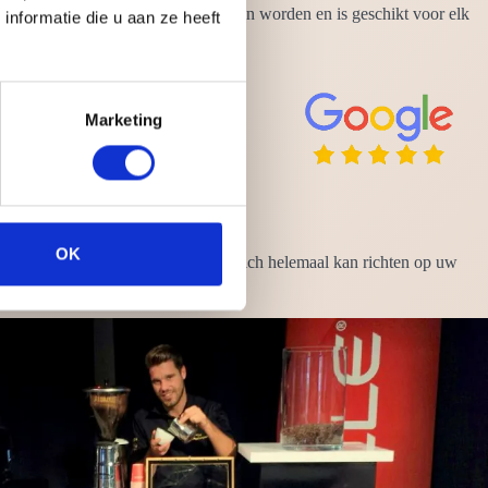
 op ieder moment van de dag gedronken worden en is geschikt voor elk
nformatie die u aan ze heeft
Marketing
OK
nemen uw zorgen uit handen zodat u zich helemaal kan richten op uw
 af te beelden!