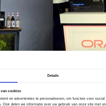
Details
minimaal één barista die meegaat. Een barista is een Italiaanse term vo
 van cookies
orgen uit handen. Iedere barista heeft een professionele opleiding gevo
ent en advertenties te personaliseren, om functies voor social
. Ook delen we informatie over uw gebruik van onze site met on