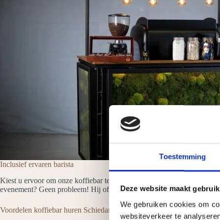
Toestemming
Inclusief ervaren barista
Kiest u ervoor om onze koffiebar te huren in Schiedam dan is er altijd 
Deze website maakt gebruik
evenement? Geen probleem! Hij of zij ontvangt de gasten en neemt alle z
We gebruiken cookies om cont
Voordelen koffiebar huren Schiedam
websiteverkeer te analyseren