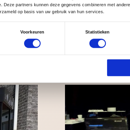
aar koffie mag eigenlijk ook niet ontbreken. Dit populaire drankje kan
e. Deze partners kunnen deze gegevens combineren met andere i
erzameld op basis van uw gebruik van hun services.
een stroompuntje.
rlichting
met latte art
Voorkeuren
Statistieken
kbank, koffiefiets en de koffie tuk tuk
rige benodigdheden. Wij regelen alles voor u van begin tot eind. Wij 
ar uw wens. Het is mogelijk uw naam of logo op de voorzijde van de bar