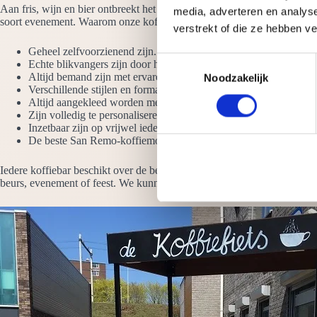
Aan fris, wijn en bier ontbreekt het meestal niet op een evenement, m
media, adverteren en analys
soort evenement. Waarom onze koffiebars huren? Omdat ze:
verstrekt of die ze hebben v
Geheel zelfvoorzienend zijn. Het enige wat we nodig hebben is 
T
Echte blikvangers zijn door het hoogglans ontwerp en de LED-ve
Altijd bemand zijn met ervaren barista’s die uit de voeten kunnen 
Noodzakelijk
o
Verschillende stijlen en formaten hebben. Denk aan de koffie wer
e
Altijd aangekleed worden met vazen koffiebonen
s
Zijn volledig te personaliseren met jouw logo
Inzetbaar zijn op vrijwel iedere plek, zowel binnen als buiten
t
De beste San Remo-koffiemolens en espressomachines hebben
e
m
Iedere koffiebar beschikt over de beste koffiemachines, molens en ove
m
beurs, evenement of feest. We kunnen de koffiebar geheel inrichten na
i
n
g
s
s
e
l
e