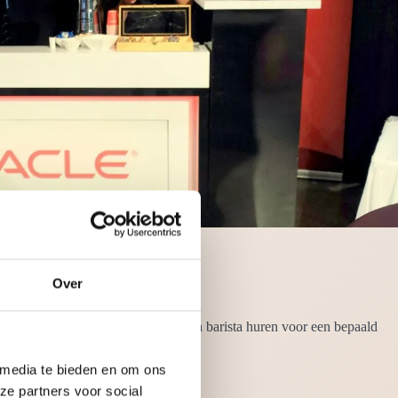
Over
or barman/barvrouw. Wilt u alleen een barista huren voor een bepaald
lgd en is bijzonder gastvrij.
 media te bieden en om ons
ze partners voor social