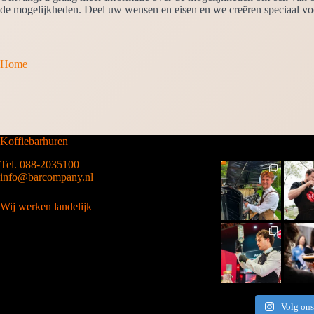
de mogelijkheden. Deel uw wensen en eisen en we creëren speciaal voo
Home
Koffiebarhuren
Tel. 088-2035100
info@barcompany.nl
Wij werken landelijk
Volg ons