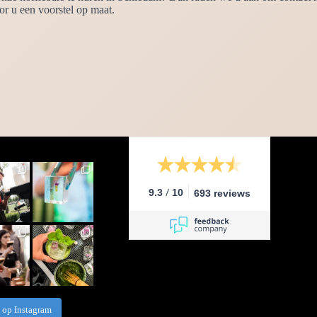
r u een voorstel op maat.
/
9.3
10
693 reviews
 op Instagram