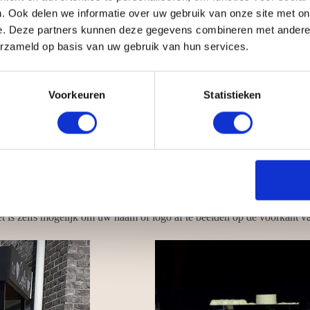
. Ook delen we informatie over uw gebruik van onze site met on
e. Deze partners kunnen deze gegevens combineren met andere i
erzameld op basis van uw gebruik van hun services.
vaak lusten mensen ook wel een heerlijk kopje koffie. Dit geliefde dra
t nodig
Voorkeuren
Statistieken
rlichting
sen
k, koffiefiets en koffie tuk tuk
achines
ehoren. Wij zorgen ervoor dat alles van A tot Z is geregeld. Zo heeft u
 is zelfs mogelijk om uw naam of logo af te beelden op de voorkant va