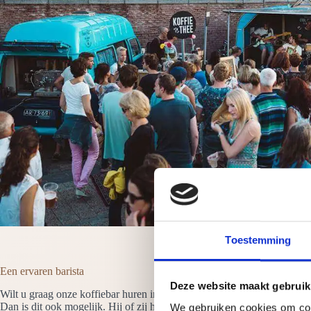
Toestemming
Een ervaren barista
Deze website maakt gebruik
Wilt u graag onze koffiebar huren in Roerdalen dan is er altijd minima
Dan is dit ook mogelijk. Hij of zij heet de gasten welkom en neemt alle
We gebruiken cookies om cont