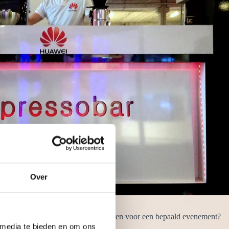
Over
arvrouw. Wilt u alleen een barista huren voor een bepaald evenement?
 afgerond en is ontzettend gastvrij.
 media te bieden en om ons