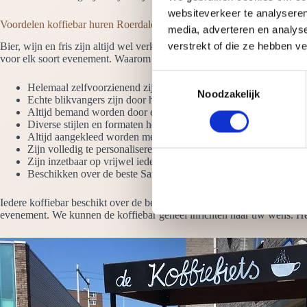
websiteverkeer te analyseren
Voordelen koffiebar huren Roerdalen
media, adverteren en analys
verstrekt of die ze hebben v
Bier, wijn en fris zijn altijd wel verkrijgbaar op een evenement maar 
voor elk soort evenement. Waarom onze koffiebars huren? Omdat ze:
T
Helemaal zelfvoorzienend zijn. We hebben alleen een stroompun
Noodzakelijk
o
Echte blikvangers zijn door het hoogglans ontwerp en de LED-ve
e
Altijd bemand worden door ervaren barista’s die latte art beheer
Diverse stijlen en formaten hebben. Bekijk ook de koffie werkban
s
Altijd aangekleed worden met vazen koffiebonen
t
Zijn volledig te personaliseren met jouw logo
e
Zijn inzetbaar op vrijwel iedere locatie
Beschikken over de beste San Remo-koffiemolens en espressom
m
m
Iedere koffiebar beschikt over de beste koffiemachines, molens en toeb
i
evenement. We kunnen de koffiebar geheel inrichten naar uw wens. Het
n
g
s
s
e