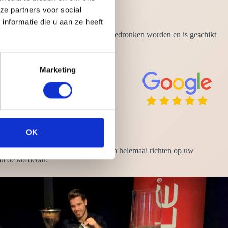
ze partners voor social
nformatie die u aan ze heeft
nkje kan op ieder moment van de dag gedronken worden en is geschikt
Marketing
OK
 nergens omkijken naar en kunt u zich helemaal richten op uw
n de koffiebar.