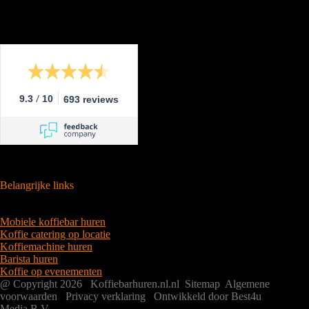
/
9.3
10
693 reviews
Belangrijke links
Mobiele koffiebar huren
Koffie catering op locatie
Koffiemachine huren
Barista huren
Koffie op evenementen
@ Copyright 2026 Koffiebarhuren.nl.nl
Sitemap
Algemene
voorwaarden
Privacy verklaring
Ontwikkeld door Best4u
Media B.V.