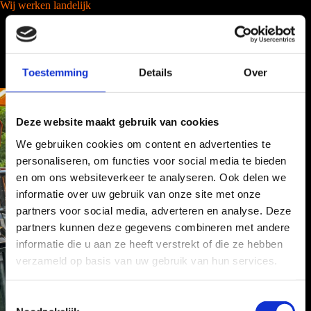
Wij werken landelijk
Toestemming
Details
Over
Deze website maakt gebruik van cookies
We gebruiken cookies om content en advertenties te
personaliseren, om functies voor social media te bieden
en om ons websiteverkeer te analyseren. Ook delen we
informatie over uw gebruik van onze site met onze
partners voor social media, adverteren en analyse. Deze
partners kunnen deze gegevens combineren met andere
informatie die u aan ze heeft verstrekt of die ze hebben
verzameld op basis van uw gebruik van hun services.
T