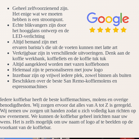
Geheel zelfvoorzienend zijn.
Het enige wat we moeten
hebben is een stroompunt.
Echte blikvangers zijn door
het hoogglans ontwerp en de
LED-verlichting
Altijd bemand zijn met
ervaren barista’s die uit de voeten kunnen met latte art
Verkrijgbaar zijn in verschillende uitvoeringen. Denk aan de
koffie werkbank, koffiefiets en de koffie tuk tuk
Altijd aangekleed worden met vazen koffiebonen
Helemaal zijn te personaliseren met jouw logo
Inzetbaar zijn op vrijwel iedere plek, zowel binnen als buiten
Beschikken over de beste San Remo-koffiemolens en
espressomachines
Iedere koffiebar heeft de beste koffiemachines, molens en overige
benodigdheden. Wij zorgen ervoor dat alles van A tot Z is geregeld.
Wij nemen uw zorgen uit handen zodat u zich volledig kan richten op
uw evenement. We kunnen de koffiebar geheel inrichten naar uw
wens. Het is zelfs mogelijk om uw naam of logo af te beelden op de
voorkant van de koffiebar.