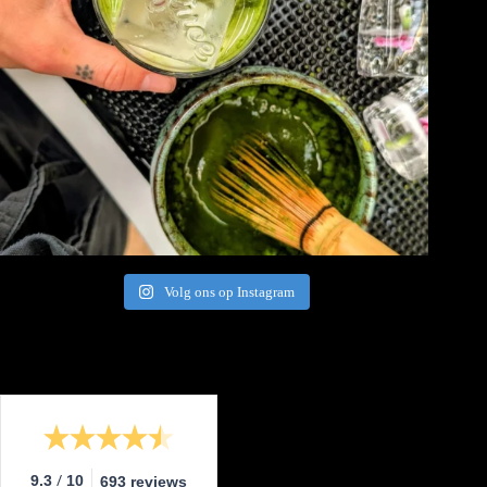
Volg ons op Instagram
/
9.3
10
693 reviews