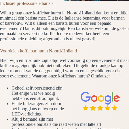
Inclusief professionele barista
Wilt u graag onze koffiebar huren in Noord-Holland dan komt er altijd
minimaal één barista mee. Dit is de Italiaanse benaming voor barman
of barvrouw. Wilt u alleen een barista huren voor een bepaald
evenement? Dan is dit ook mogelijk. Een barista verwelkomt de gasten
en maakt en serveert de koffie. Iedere medewerker heeft een
professionele opleiding afgerond en is uiterst gastvrij.
Voordelen koffiebar huren Noord-Holland
Bier, wijn en frisdrank zijn altijd wel voorradig op een evenement maar
koffie mag eigenlijk ook niet ontbreken. Dit geliefde drankje kan op
ieder moment van de dag genuttigd worden en is geschikt voor elk
soort evenement. Waarom onze koffiebars huren? Omdat ze:
Geheel zelfvoorzienend zijn.
Het enige wat we nodig
hebben is een stroompunt.
Echte blikvangers zijn door
het hoogglans ontwerp en de
LED-verlichting
Altijd bemand zijn met
professionele barista’s die raad weten met latte art