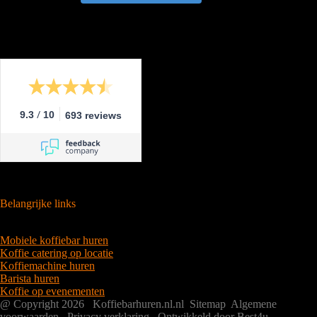
/
9.3
10
693 reviews
Belangrijke links
Mobiele koffiebar huren
Koffie catering op locatie
Koffiemachine huren
Barista huren
Koffie op evenementen
@ Copyright 2026 Koffiebarhuren.nl.nl
Sitemap
Algemene
voorwaarden
Privacy verklaring
Ontwikkeld door Best4u