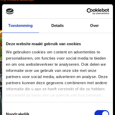
Toestemming
Details
Over
Deze website maakt gebruik van cookies
We gebruiken cookies om content en advertenties te
personaliseren, om functies voor social media te bieden
en om ons websiteverkeer te analyseren. Ook delen we
informatie over uw gebruik van onze site met onze
partners voor social media, adverteren en analyse. Deze
partners kunnen deze gegevens combineren met andere
informatie die u aan ze heeft verstrekt of die ze hebben
verzameld op basis van uw gebruik van hun services.
T
Noodzakelijk