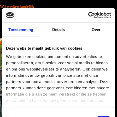
Wij werken landelijk
Toestemming
Details
Over
Deze website maakt gebruik van cookies
We gebruiken cookies om content en advertenties te
personaliseren, om functies voor social media te bieden
en om ons websiteverkeer te analyseren. Ook delen we
informatie over uw gebruik van onze site met onze
partners voor social media, adverteren en analyse. Deze
partners kunnen deze gegevens combineren met andere
informatie die u aan ze heeft verstrekt of die ze hebben
verzameld op basis van uw gebruik van hun services.
T