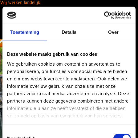
Wij werken landelijk
Toestemming
Details
Over
Deze website maakt gebruik van cookies
We gebruiken cookies om content en advertenties te
personaliseren, om functies voor social media te bieden
en om ons websiteverkeer te analyseren. Ook delen we
informatie over uw gebruik van onze site met onze
partners voor social media, adverteren en analyse. Deze
partners kunnen deze gegevens combineren met andere
informatie die u aan ze heeft verstrekt of die ze hebben
verzameld op basis van uw gebruik van hun services.
T