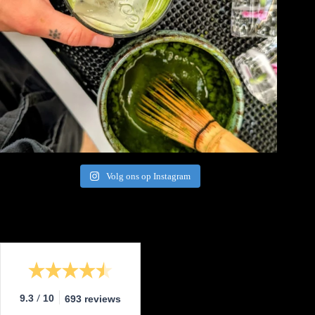
Volg ons op Instagram
/
9.3
10
693 reviews