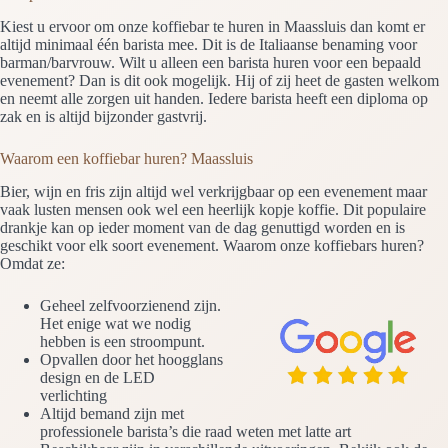
Kiest u ervoor om onze koffiebar te huren in Maassluis dan komt er
altijd minimaal één barista mee. Dit is de Italiaanse benaming voor
barman/barvrouw. Wilt u alleen een barista huren voor een bepaald
evenement? Dan is dit ook mogelijk. Hij of zij heet de gasten welkom
en neemt alle zorgen uit handen. Iedere barista heeft een diploma op
zak en is altijd bijzonder gastvrij.
Waarom een koffiebar huren? Maassluis
Bier, wijn en fris zijn altijd wel verkrijgbaar op een evenement maar
vaak lusten mensen ook wel een heerlijk kopje koffie. Dit populaire
drankje kan op ieder moment van de dag genuttigd worden en is
geschikt voor elk soort evenement. Waarom onze koffiebars huren?
Omdat ze:
Geheel zelfvoorzienend zijn.
Het enige wat we nodig
hebben is een stroompunt.
Opvallen door het hoogglans
design en de LED
verlichting
Altijd bemand zijn met
professionele barista’s die raad weten met latte art