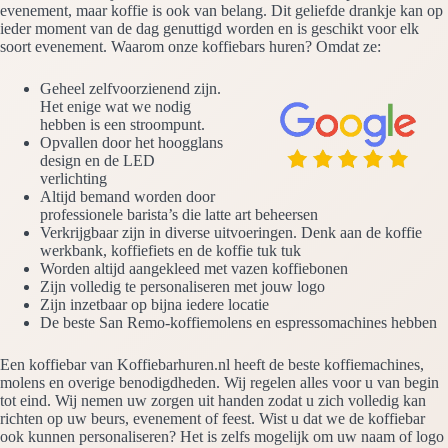
evenement, maar koffie is ook van belang. Dit geliefde drankje kan op
ieder moment van de dag genuttigd worden en is geschikt voor elk
soort evenement. Waarom onze koffiebars huren? Omdat ze:
Geheel zelfvoorzienend zijn.
Het enige wat we nodig
hebben is een stroompunt.
Opvallen door het hoogglans
design en de LED
verlichting
Altijd bemand worden door
professionele barista’s die latte art beheersen
Verkrijgbaar zijn in diverse uitvoeringen. Denk aan de koffie
werkbank, koffiefiets en de koffie tuk tuk
Worden altijd aangekleed met vazen koffiebonen
Zijn volledig te personaliseren met jouw logo
Zijn inzetbaar op bijna iedere locatie
De beste San Remo-koffiemolens en espressomachines hebben
Een koffiebar van Koffiebarhuren.nl heeft de beste koffiemachines,
molens en overige benodigdheden. Wij regelen alles voor u van begin
tot eind. Wij nemen uw zorgen uit handen zodat u zich volledig kan
richten op uw beurs, evenement of feest. Wist u dat we de koffiebar
ook kunnen personaliseren? Het is zelfs mogelijk om uw naam of logo