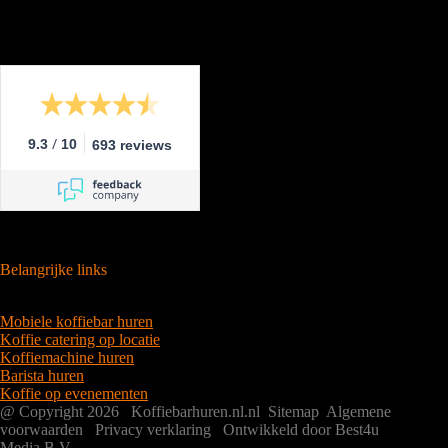
/
9.3
10
693 reviews
Belangrijke links
Mobiele koffiebar huren
Koffie catering op locatie
Koffiemachine huren
Barista huren
Koffie op evenementen
@ Copyright 2026 Koffiebarhuren.nl.nl
Sitemap
Algemene
voorwaarden
Privacy verklaring
Ontwikkeld door Best4u
Media B.V.