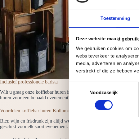
Toestemming
Deze website maakt gebruik
We gebruiken cookies om cont
websiteverkeer te analyseren
media, adverteren en analys
verstrekt of die ze hebben v
Inclusief professionele barista
T
Wilt u graag onze koffiebar huren in Kollumerland en Nieuwkruisland da
Noodzakelijk
o
huren voor een bepaald evenement? Dan is dit ook mogelijk. Hij of zij h
e
s
Voordelen koffiebar huren Kollumerland en Nieuwkruisland
t
Bier, wijn en frisdrank zijn altijd wel verkrijgbaar op een evenement
e
geschikt voor elk soort evenement. Wilt u weten waarom u onze koffi
m
m