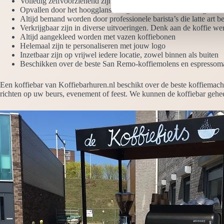
Volledig zelfvoorzienend zijn. We hebben alleen een stroompunt
i
Opvallen door het hoogglans design en de LED verlichting
Altijd bemand worden door professionele barista’s die latte art b
n
Verkrijgbaar zijn in diverse uitvoeringen. Denk aan de koffie wer
g
Altijd aangekleed worden met vazen koffiebonen
s
Helemaal zijn te personaliseren met jouw logo
Inzetbaar zijn op vrijwel iedere locatie, zowel binnen als buiten
s
Beschikken over de beste San Remo-koffiemolens en espressom
e
l
Een koffiebar van Koffiebarhuren.nl beschikt over de beste koffiemach
e
richten op uw beurs, evenement of feest. We kunnen de koffiebar gehee
c
t
i
e