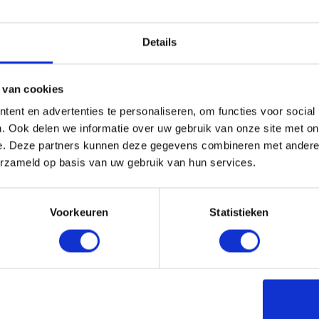
Details
 van cookies
ent en advertenties te personaliseren, om functies voor social
. Ook delen we informatie over uw gebruik van onze site met on
e. Deze partners kunnen deze gegevens combineren met andere i
erzameld op basis van uw gebruik van hun services.
n is er altijd minimaal één barista die meegaat. Een barista is een Ita
Voorkeuren
Statistieken
eet de gasten welkom en neemt alle zorgen uit handen. Iedere barista hee
 maar vaak lusten mensen ook wel een warm kopje koffie. Dit geliefde 
ebars moet huren? Omdat ze: