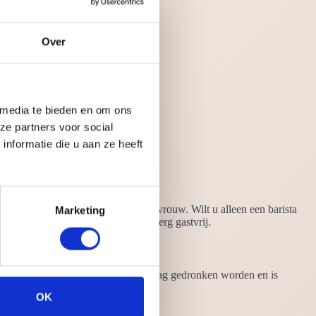
Over
 media te bieden en om ons
ze partners voor social
nformatie die u aan ze heeft
liaanse benaming voor barman of barvrouw. Wilt u alleen een barista
Marketing
ft een diploma op zak en is altijd erg gastvrij.
drankje kan op ieder moment van de dag gedronken worden en is
OK