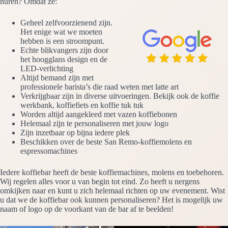
huren? Omdat ze:
Geheel zelfvoorzienend zijn.
Het enige wat we moeten
hebben is een stroompunt.
Echte blikvangers zijn door
het hoogglans design en de
LED-verlichting
Altijd bemand zijn met
professionele barista’s die raad weten met latte art
Verkrijgbaar zijn in diverse uitvoeringen. Bekijk ook de koffie
werkbank, koffiefiets en koffie tuk tuk
Worden altijd aangekleed met vazen koffiebonen
Helemaal zijn te personaliseren met jouw logo
Zijn inzetbaar op bijna iedere plek
Beschikken over de beste San Remo-koffiemolens en
espressomachines
Iedere koffiebar heeft de beste koffiemachines, molens en toebehoren.
Wij regelen alles voor u van begin tot eind. Zo heeft u nergens
omkijken naar en kunt u zich helemaal richten op uw evenement. Wist
u dat we de koffiebar ook kunnen personaliseren? Het is mogelijk uw
naam of logo op de voorkant van de bar af te beelden!