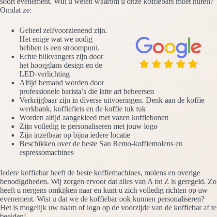
soort evenement. Wilt u weten waarom u onze koffiebars moet huren?
Omdat ze:
Geheel zelfvoorzienend zijn.
Het enige wat we nodig
hebben is een stroompunt.
Echte blikvangers zijn door
het hoogglans design en de
LED-verlichting
Altijd bemand worden door
professionele barista’s die latte art beheersen
Verkrijgbaar zijn in diverse uitvoeringen. Denk aan de koffie
werkbank, koffiefiets en de koffie tuk tuk
Worden altijd aangekleed met vazen koffiebonen
Zijn volledig te personaliseren met jouw logo
Zijn inzetbaar op bijna iedere locatie
Beschikken over de beste San Remo-koffiemolens en
espressomachines
Iedere koffiebar heeft de beste koffiemachines, molens en overige
benodigdheden. Wij zorgen ervoor dat alles van A tot Z is geregeld. Zo
heeft u nergens omkijken naar en kunt u zich volledig richten op uw
evenement. Wist u dat we de koffiebar ook kunnen personaliseren?
Het is mogelijk uw naam of logo op de voorzijde van de koffiebar af te
beelden!