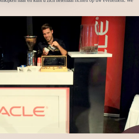
ns omkijken naar en kunt u zich helemaal richten op uw evenement. We