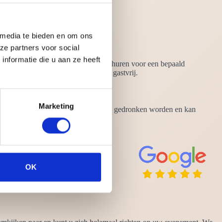
 media te bieden en om ons
ze partners voor social
nformatie die u aan ze heeft
f barvrouw. Wilt u alleen een barista huren voor een bepaald
 opleiding afgerond en is bijzonder gastvrij.
Marketing
rme kop koffie kan op elk tijdstip wel gedronken worden en kan
OK