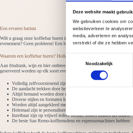
Deze website maakt gebruik
We gebruiken cookies om cont
Een ervaren barista
websiteverkeer te analyseren
media, adverteren en analys
Wilt u graag onze koffiebar huren in Hollands Kroon dan is er altijd mi
verstrekt of die ze hebben v
evenement? Geen probleem! Een barista verwelkomt de gasten en bereidt, 
Waarom een koffiebar huren? Hollands Kroon
T
Noodzakelijk
o
Aan frisdrank, wijn en bier ontbreekt het meestal niet op een eveneme
e
geserveerd worden op elk soort evenement. Wilt u weten waarom u on
s
Volledig zelfvoorzienend zijn. We hebben alleen een stroompunt
t
De aandacht trekken door het hoogglans design en de LED verli
e
Altijd bemand worden door ervaren barista’s die latte art beheer
m
Diverse stijlen en formaten hebben. Bekijk ook de koffie werkban
Worden altijd aangekleed met vazen koffiebonen
m
Helemaal zijn te personaliseren met jouw logo
i
Inzetbaar zijn op vrijwel iedere locatie, zowel binnen als buiten
n
De beste San Remo-koffiemolens en espressomachines hebben
g