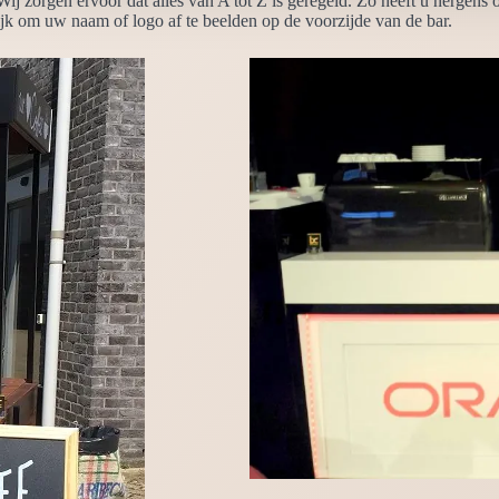
 Wij zorgen ervoor dat alles van A tot Z is geregeld. Zo heeft u nerge
ijk om uw naam of logo af te beelden op de voorzijde van de bar.