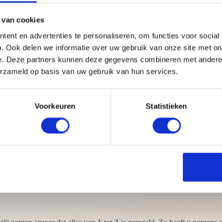
 van cookies
ent en advertenties te personaliseren, om functies voor social
. Ook delen we informatie over uw gebruik van onze site met on
e. Deze partners kunnen deze gegevens combineren met andere i
nimaal één barista die meegaat. Dit is de Italiaanse term voor barman o
erzameld op basis van uw gebruik van hun services.
decoreert en serveert de koffie. Iedere barista heeft een professionele
Voorkeuren
Statistieken
nt, maar vaak lusten mensen ook wel een heerlijk kopje koffie. Een wa
ze koffiebars moet huren? Omdat ze:
je nodig
chting
sen
k, koffiefiets en koffie tuk tuk