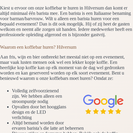
Kiest u ervoor om onze koffiebar te huren in Hilversum dan komt er
altijd minimaal één barista mee. Een barista is een Italiaanse benaming
voor barman/barvrouw. Wilt u alleen een barista huren voor een
bepaald evenement? Dan is dit ook mogelijk. Hij of zij heet de gasten
welkom en neemt alle zorgen uit handen. Iedere medewerker heeft een
professionele opleiding afgerond en is bijzonder gastvrij.
Waarom een koffiebar huren? Hilversum
Aan fris, wijn en bier ontbreekt het meestal niet op een evenement,
maar vaak lusten mensen ook wel een lekker kopje koffie. Een
heerlijke kop koffie kan op elk moment van de dag wel gedronken
worden en kan geserveerd worden op elk soort evenement. Bent u
benieuwd waarom u onze koffiebars moet huren? Omdat ze:
Volledig zelfvoorzienend
zijn. We hebben alleen een
stroompuntje nodig
Opvallen door het hoogglans
design en de LED
verlichting
Altijd bemand worden door
ervaren barista’s die latte art beheersen