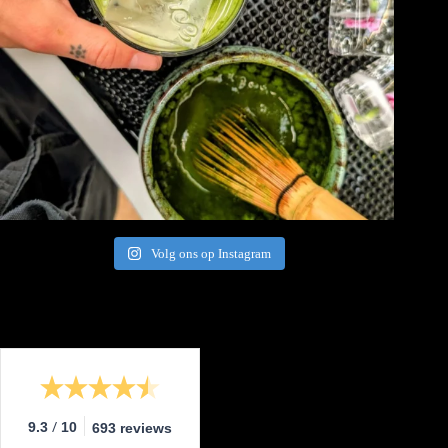
Volg ons op Instagram
/
9.3
10
693 reviews