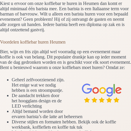
Kiest u ervoor om onze koffiebar te huren in Heumen dan komt er
altijd minimaal één barista mee. Een barista is een Italiaanse term voor
barman of barvrouw. Wilt u alleen een barista huren voor een bepaald
evenement? Geen probleem! Hij of zij ontvangt de gasten en neemt
alle zorgen uit handen. Iedere barista heeft een diploma op zak en is
altijd ontzettend gastvrij.
Voordelen koffiebar huren Heumen
Bier, wijn en fris zijn altijd wel voorradig op een evenement maar
koffie is ook van belang. Dit populaire drankje kan op ieder moment
van de dag gedronken worden en is geschikt voor elk soort evenement.
Bent u benieuwd waarom u onze koffiebars moet huren? Omdat ze:
Geheel zelfvoorzienend zijn.
Het enige wat we nodig
hebben is een stroompuntje.
De aandacht trekken door
het hoogglans design en de
LED verlichting
Altijd bemand worden door
ervaren barista’s die latte art beheersen
Diverse stijlen en formaten hebben. Bekijk ook de koffie
werkbank, koffiefiets en koffie tuk tuk