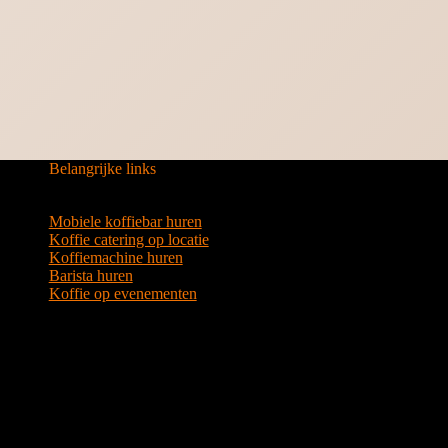
Belangrijke links
Mobiele koffiebar huren
Koffie catering op locatie
Koffiemachine huren
Barista huren
Koffie op evenementen