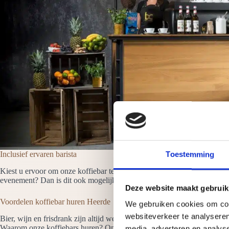
Inclusief ervaren barista
Toestemming
Kiest u ervoor om onze koffiebar te huren in Heerde dan is er altijd m
evenement? Dan is dit ook mogelijk. Een barista ontvangt de gasten en b
Deze website maakt gebruik
Voordelen koffiebar huren Heerde
We gebruiken cookies om cont
websiteverkeer te analyseren
Bier, wijn en frisdrank zijn altijd wel voorradig op een evenement ma
Waarom onze koffiebars huren? Omdat ze:
media, adverteren en analys