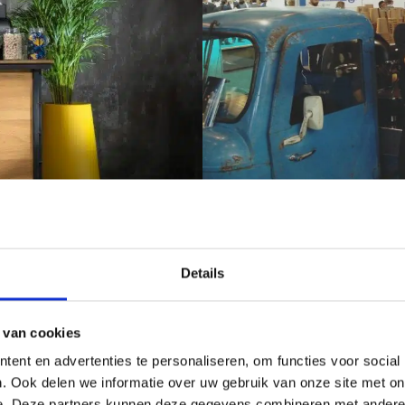
Details
inimaal één barista die meegaat. Een barista is een Italiaanse benaming
ereidt, decoreert en serveert de koffie. Iedere medewerker heeft een pro
 van cookies
ent en advertenties te personaliseren, om functies voor social
. Ook delen we informatie over uw gebruik van onze site met on
ar koffie is ook van belang. Dit populaire drankje kan op ieder moment
e. Deze partners kunnen deze gegevens combineren met andere i