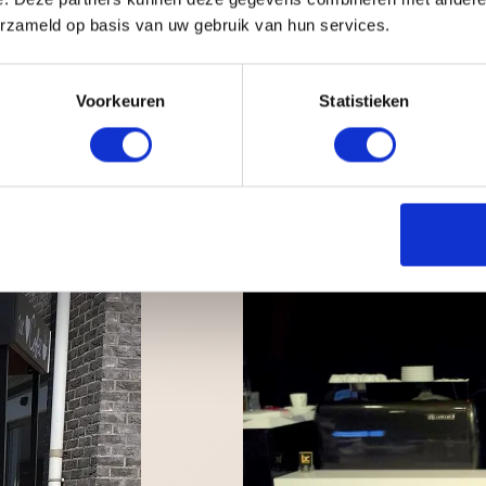
erzameld op basis van uw gebruik van hun services.
tje nodig
rlichting
eheersen
kbank, koffiefiets en de koffie tuk tuk
Voorkeuren
Statistieken
 Wij zorgen ervoor dat alles van A tot Z is geregeld. Wij nemen uw zor
 naam of logo op de voorzijde van de koffiebar af te beelden!