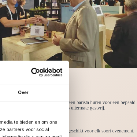
Over
 voor barman/barvrouw. Wilt u alleen een barista huren voor een bepaald
fessionele opleiding afgerond en is uitermate gastvrij.
 media te bieden en om ons
ze partners voor social
 van de dag gedronken worden en is geschikt voor elk soort evenement.
nformatie die u aan ze heeft