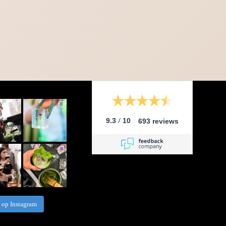
/
9.3
10
693 reviews
 op Instagram