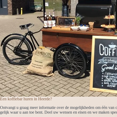
c
t
i
e
Een koffiebar huren in Heerde?
Ontvangt u graag meer informatie over de mogelijkheden om één van on
gelijk waar u aan toe bent. Deel uw wensen en eisen en we maken spec