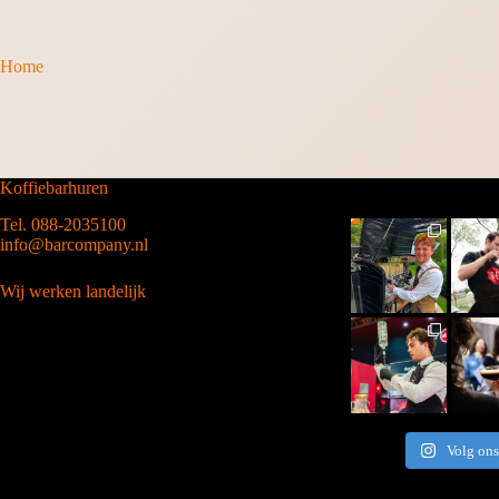
Home
Koffiebarhuren
Tel. 088-2035100
info@barcompany.nl
Wij werken landelijk
Volg ons