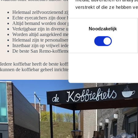
verstrekt of die ze hebben v
Helemaal zelfvoorzienend zijn. We hebben alleen een stroompun
Echte eyecatchers zijn door het hoogglans ontwerp en de LED-ve
T
Altijd bemand worden door professionele barista’s die latte art b
Verkrijgbaar zijn in diverse uitvoeringen. Denk aan de koffie wer
Noodzakelijk
o
Worden altijd aangekleed met vazen koffiebonen
e
Helemaal zijn te personaliseren met jouw logo
s
Inzetbaar zijn op vrijwel iedere plek, zowel binnen als buiten
De beste San Remo-koffiemolens en espressomachines hebben
t
e
Iedere koffiebar heeft de beste koffiemachines, molens en toebehoren.
m
kunnen de koffiebar geheel inrichten naar uw wens. Het is mogelijk uw
m
i
n
g
s
s
e
l
e