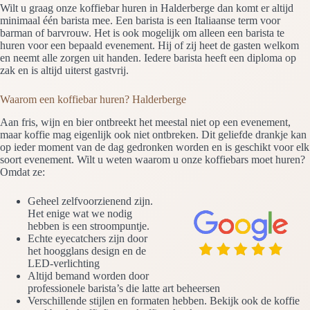
Wilt u graag onze koffiebar huren in Halderberge dan komt er altijd
minimaal één barista mee. Een barista is een Italiaanse term voor
barman of barvrouw. Het is ook mogelijk om alleen een barista te
huren voor een bepaald evenement. Hij of zij heet de gasten welkom
en neemt alle zorgen uit handen. Iedere barista heeft een diploma op
zak en is altijd uiterst gastvrij.
Waarom een koffiebar huren? Halderberge
Aan fris, wijn en bier ontbreekt het meestal niet op een evenement,
maar koffie mag eigenlijk ook niet ontbreken. Dit geliefde drankje kan
op ieder moment van de dag gedronken worden en is geschikt voor elk
soort evenement. Wilt u weten waarom u onze koffiebars moet huren?
Omdat ze:
Geheel zelfvoorzienend zijn.
Het enige wat we nodig
hebben is een stroompuntje.
Echte eyecatchers zijn door
het hoogglans design en de
LED-verlichting
Altijd bemand worden door
professionele barista’s die latte art beheersen
Verschillende stijlen en formaten hebben. Bekijk ook de koffie