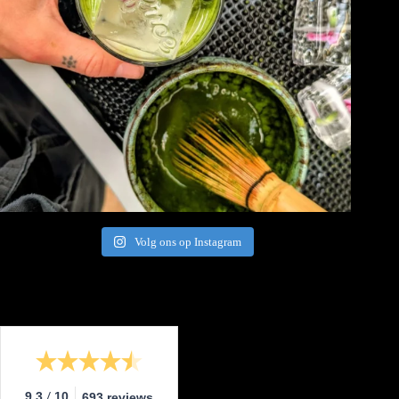
Volg ons op Instagram
/
9.3
10
693 reviews