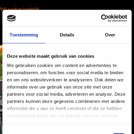
Wij werken landelijk
Toestemming
Details
Over
Deze website maakt gebruik van cookies
We gebruiken cookies om content en advertenties te
personaliseren, om functies voor social media te bieden
en om ons websiteverkeer te analyseren. Ook delen we
informatie over uw gebruik van onze site met onze
partners voor social media, adverteren en analyse. Deze
partners kunnen deze gegevens combineren met andere
informatie die u aan ze heeft verstrekt of die ze hebben
verzameld op basis van uw gebruik van hun services.
T