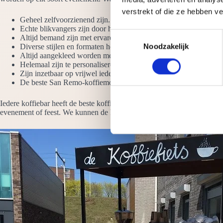
verstrekt of die ze hebben v
Geheel zelfvoorzienend zijn. Het enige wat we moeten hebben is
Echte blikvangers zijn door het hoogglans design en de LED-ver
T
Altijd bemand zijn met ervaren barista’s die verstand hebben van l
Diverse stijlen en formaten hebben. Bekijk ook de koffie werkban
Noodzakelijk
o
Altijd aangekleed worden met vazen koffiebonen
e
Helemaal zijn te personaliseren met jouw logo
s
Zijn inzetbaar op vrijwel iedere locatie
De beste San Remo-koffiemolens en espressomachines hebben
t
e
Iedere koffiebar heeft de beste koffiemachines, molens en overige ben
m
evenement of feest. We kunnen de koffiebar geheel inrichten naar uw w
m
i
n
g
s
s
e
l
e