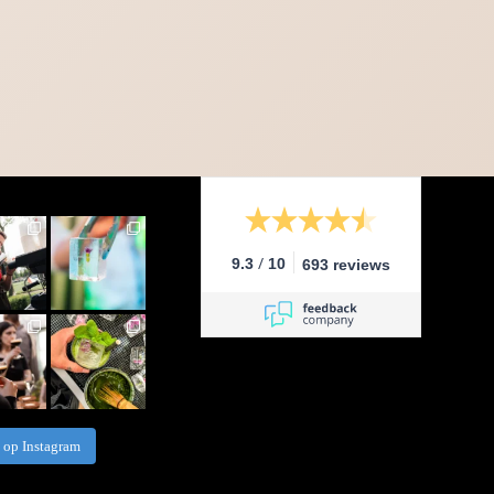
/
9.3
10
693 reviews
 op Instagram