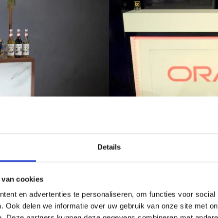
Details
minimaal één barista die meegaat. Een barista is een Italiaanse benaming
lle zorgen uit handen. Iedere medewerker heeft een professionele oplei
 van cookies
ent en advertenties te personaliseren, om functies voor social
. Ook delen we informatie over uw gebruik van onze site met on
k lusten mensen ook wel een heerlijk kopje koffie. Een heerlijke kop ko
t ze:
e. Deze partners kunnen deze gegevens combineren met andere i