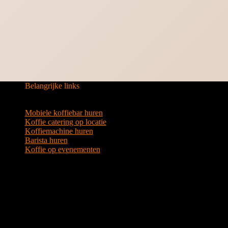
Belangrijke links
Mobiele koffiebar huren
Koffie catering op locatie
Koffiemachine huren
Barista huren
Koffie op evenementen