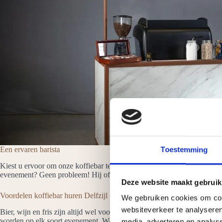
Een ervaren barista
Toestemming
Kiest u ervoor om onze koffiebar te huren in Delfzijl dan is er altijd 
evenement? Geen probleem! Hij of zij heet de gasten welkom en neemt a
Deze website maakt gebruik
Voordelen koffiebar huren Delfzijl
We gebruiken cookies om cont
websiteverkeer te analyseren
Bier, wijn en fris zijn altijd wel voorradig op een evenement maar vaa
worden op elk soort evenement. Waarom onze koffiebars huren? Omda
media, adverteren en analys