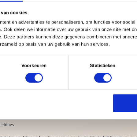
 van cookies
ent en advertenties te personaliseren, om functies voor social
. Ook delen we informatie over uw gebruik van onze site met on
e. Deze partners kunnen deze gegevens combineren met andere i
d minimaal één barista die meegaat. Een barista is een Italiaanse benam
erzameld op basis van uw gebruik van hun services.
aakt en serveert de koffie. Iedere barista heeft een diploma op zak en 
Voorkeuren
Statistieken
aar vaak lusten mensen ook wel een heerlijk kopje koffie. Een warme ko
t ze:
tje nodig
chting
sen
ie werkbank, koffiefiets en de koffie tuk tuk
achines