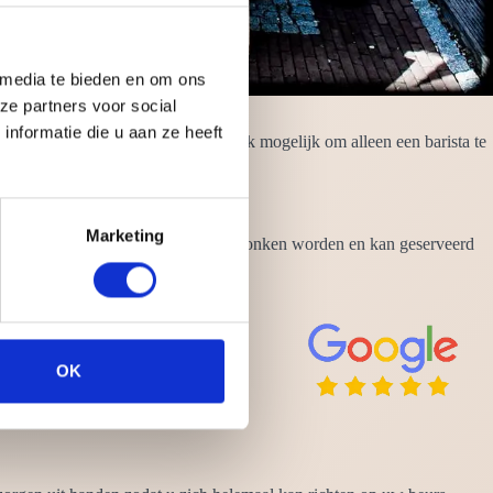
 media te bieden en om ons
ze partners voor social
nformatie die u aan ze heeft
ing voor barman/barvrouw. Het is ook mogelijk om alleen een barista te
is altijd ontzettend gastvrij.
Marketing
p koffie kan op elk tijdstip wel gedronken worden en kan geserveerd
OK