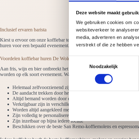
Deze website maakt gebruik
We gebruiken cookies om cont
Inclusief ervaren barista
websiteverkeer te analyseren
media, adverteren en analys
Kiest u ervoor om onze koffiebar te huren in De Wolden dan is er altij
verstrekt of die ze hebben v
huren voor een bepaald evenement. Een barista verwelkomt de gasten en m
Voordelen koffiebar huren De Wolden
T
Noodzakelijk
o
Aan fris, wijn en bier ontbreekt het meestal niet op een evenement, m
e
worden op elk soort evenement. Waarom onze koffiebars huren? Omda
s
Helemaal zelfvoorzienend zijn. We hebben alleen een stroompun
t
De aandacht trekken door het hoogglans design en de LED verli
e
Altijd bemand worden door ervaren barista’s die latte art beheer
m
Verkrijgbaar zijn in verschillende uitvoeringen. Denk aan de koff
Worden altijd aangekleed met vazen koffiebonen
m
Zijn volledig te personaliseren met jouw logo
i
Zijn inzetbaar op bijna iedere locatie
n
Beschikken over de beste San Remo-koffiemolens en espressom
g