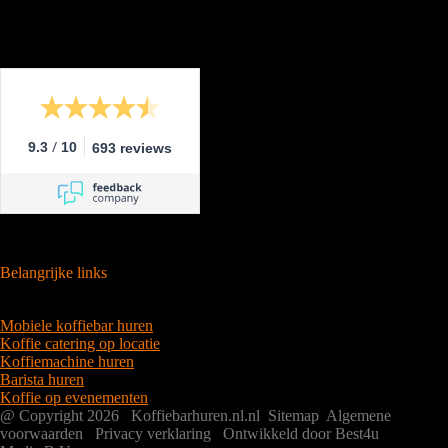
/
9.3
10
693 reviews
Belangrijke links
Mobiele koffiebar huren
Koffie catering op locatie
Koffiemachine huren
Barista huren
Koffie op evenementen
@ Copyright 2026 Koffiebarhuren.nl.nl
Sitemap
Algemene
voorwaarden
Privacy verklaring
Ontwikkeld door Best4u