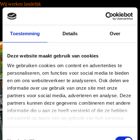
Wij werken landelijk
Toestemming
Details
Over
Deze website maakt gebruik van cookies
We gebruiken cookies om content en advertenties te
personaliseren, om functies voor social media te bieden
en om ons websiteverkeer te analyseren. Ook delen we
informatie over uw gebruik van onze site met onze
partners voor social media, adverteren en analyse. Deze
partners kunnen deze gegevens combineren met andere
informatie die u aan ze heeft verstrekt of die ze hebben
verzameld op basis van uw gebruik van hun services.
T