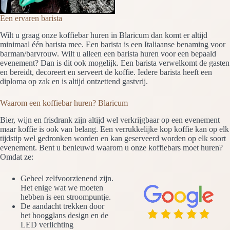
Een ervaren barista
Wilt u graag onze koffiebar huren in Blaricum dan komt er altijd
minimaal één barista mee. Een barista is een Italiaanse benaming voor
barman/barvrouw. Wilt u alleen een barista huren voor een bepaald
evenement? Dan is dit ook mogelijk. Een barista verwelkomt de gasten
en bereidt, decoreert en serveert de koffie. Iedere barista heeft een
diploma op zak en is altijd ontzettend gastvrij.
Waarom een koffiebar huren? Blaricum
Bier, wijn en frisdrank zijn altijd wel verkrijgbaar op een evenement
maar koffie is ook van belang. Een verrukkelijke kop koffie kan op elk
tijdstip wel gedronken worden en kan geserveerd worden op elk soort
evenement. Bent u benieuwd waarom u onze koffiebars moet huren?
Omdat ze:
Geheel zelfvoorzienend zijn.
Het enige wat we moeten
hebben is een stroompuntje.
De aandacht trekken door
het hoogglans design en de
LED verlichting