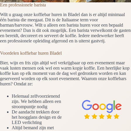
Een professionele barista
Wilt u graag onze koffiebar huren in Bladel dan is er altijd minimaal
één barista die meegaat. Dit is de Italiaanse term voor
barman/barvrouw. Wilt u alleen een barista huren voor een bepaald
evenement? Dan is dit ook mogelijk. Een barista verwelkomt de gasten
en bereidt, decoreert en serveert de koffie. Iedere medewerker heeft
een professionele opleiding afgerond en is uiterst gastvrij.
Voordelen koffiebar huren Bladel
Bier, wijn en fris zijn altijd wel verkrijgbaar op een evenement maar
vaak lusten mensen ook wel een warm kopje koffie. Een heerlijke kop
koffie kan op elk moment van de dag wel gedronken worden en kan
geserveerd worden op elk soort evenement. Waarom onze koffiebars
huren? Omdat ze:
Helemaal zelfvoorzienend
zijn. We hebben alleen een
stroompuntje nodig
De aandacht trekken door
het hoogglans design en de
LED verlichting
Altijd bemand zijn met