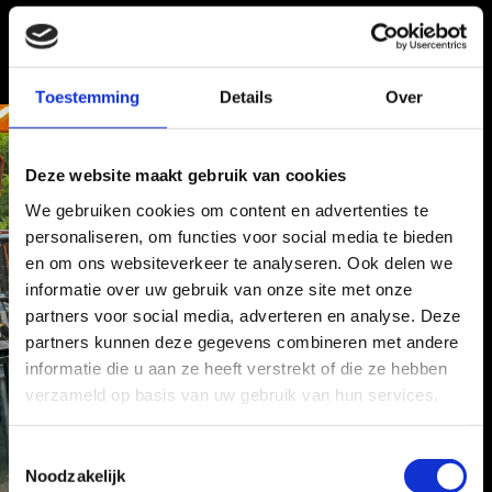
Toestemming
Details
Over
Deze website maakt gebruik van cookies
We gebruiken cookies om content en advertenties te
personaliseren, om functies voor social media te bieden
en om ons websiteverkeer te analyseren. Ook delen we
informatie over uw gebruik van onze site met onze
partners voor social media, adverteren en analyse. Deze
partners kunnen deze gegevens combineren met andere
informatie die u aan ze heeft verstrekt of die ze hebben
verzameld op basis van uw gebruik van hun services.
T
Noodzakelijk
o