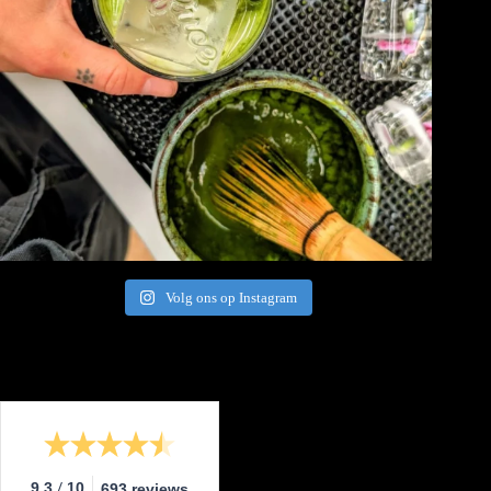
Volg ons op Instagram
/
9.3
10
693 reviews