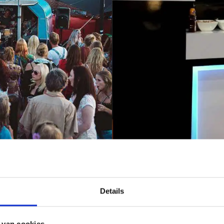
Details
al één barista die meegaat. Dit is de Italiaanse term voor barman of ba
e koffie. Iedere medewerker heeft een professionele opleiding gevolgd 
 van cookies