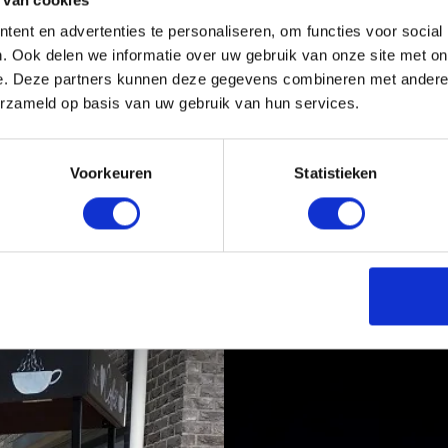
ent en advertenties te personaliseren, om functies voor social
maar koffie mag eigenlijk ook niet ontbreken. Dit geliefde drankje kan
. Ook delen we informatie over uw gebruik van onze site met on
e. Deze partners kunnen deze gegevens combineren met andere i
erzameld op basis van uw gebruik van hun services.
 een stroompuntje.
rlichting
sen
kbank, koffiefiets en de koffie tuk tuk
Voorkeuren
Statistieken
ens en overige benodigdheden. Wij regelen alles voor u van begin tot e
s. Het is zelfs mogelijk om uw naam of logo af te beelden op de voorz