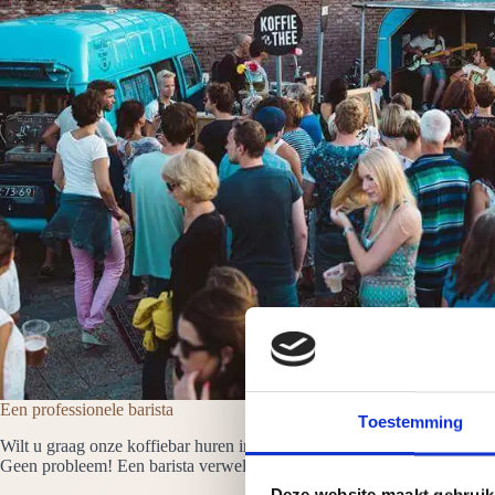
Een professionele barista
Toestemming
Wilt u graag onze koffiebar huren in Berkelland dan is er altijd minima
Geen probleem! Een barista verwelkomt de gasten en maakt en serveert d
Deze website maakt gebruik