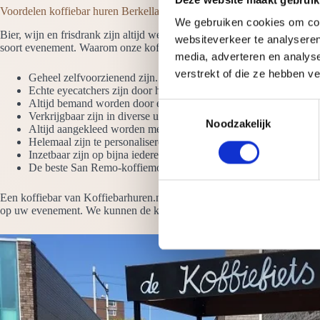
Voordelen koffiebar huren Berkelland
We gebruiken cookies om cont
Bier, wijn en frisdrank zijn altijd wel verkrijgbaar op een evenement 
websiteverkeer te analyseren
soort evenement. Waarom onze koffiebars huren? Omdat ze:
media, adverteren en analys
verstrekt of die ze hebben v
Geheel zelfvoorzienend zijn. Het enige wat we moeten hebben is
Echte eyecatchers zijn door het hoogglans ontwerp en de LED-ve
Altijd bemand worden door ervaren barista’s die latte art beheer
T
Verkrijgbaar zijn in diverse uitvoeringen. Denk aan de koffie wer
Noodzakelijk
o
Altijd aangekleed worden met vazen koffiebonen
e
Helemaal zijn te personaliseren met jouw logo
Inzetbaar zijn op bijna iedere plek, zowel binnen als buiten
s
De beste San Remo-koffiemolens en espressomachines hebben
t
e
Een koffiebar van Koffiebarhuren.nl heeft de beste koffiemachines, mol
m
op uw evenement. We kunnen de koffiebar geheel inrichten naar uw wen
m
i
n
g
s
s