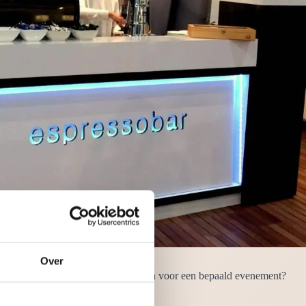
Over
rvrouw. Wilt u alleen een barista huren voor een bepaald evenement?
en is bijzonder gastvrij.